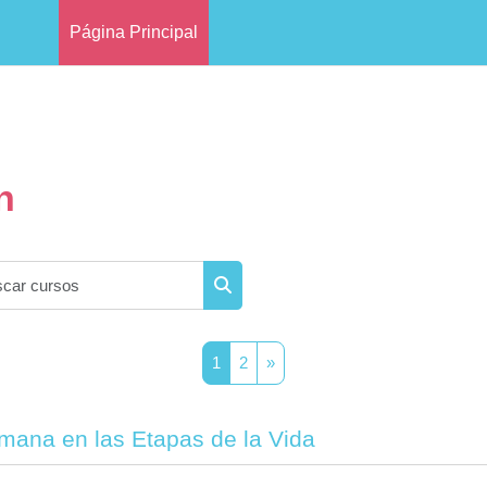
Página Principal
n
Buscar cursos
Buscar cursos
Página 1
Página 2
Siguiente página
1
2
»
mana en las Etapas de la Vida