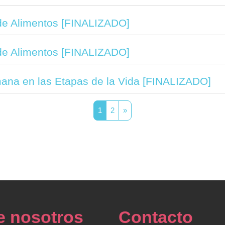
de Alimentos [FINALIZADO]
de Alimentos [FINALIZADO]
mana en las Etapas de la Vida [FINALIZADO]
Página 1
Página 2
Siguiente página
1
2
»
e nosotros
Contacto